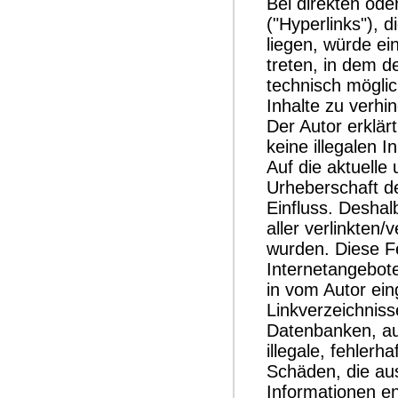
Bei direkten ode
("Hyperlinks"), 
liegen, würde ei
treten, in dem d
technisch möglic
Inhalte zu verhi
Der Autor erklär
keine illegalen 
Auf die aktuelle
Urheberschaft de
Einfluss. Deshalb
aller verlinkten
wurden. Diese Fes
Internetangebot
in vom Autor ein
Linkverzeichniss
Datenbanken, auf
illegale, fehlerh
Schäden, die au
Informationen en