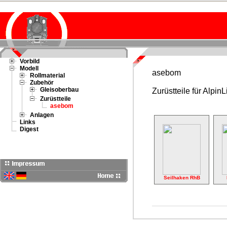
Vorbild
Modell
asebom
Rollmaterial
Zubehör
Gleisoberbau
Zurüstteile für AlpinL
Zurüstteile
asebom
Anlagen
Links
Digest
Seilhaken RhB