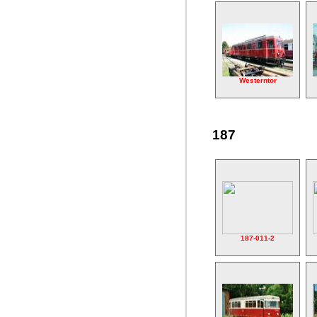
Westerntor
187
187-011-2