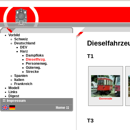
Vorbild
Schweiz
Dieselfahrze
Deutschland
DEV
Harz
T1
Dampfloks
Dieselfhrzg.
Personenwg.
Güterwg.
Strecke
Spanien
Italien
Frankreich
Modell
Links
Digest
Gernrode
T3