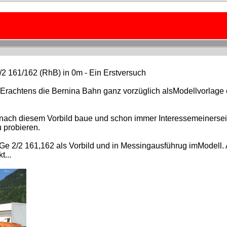
2 161/162 (RhB) in 0m - Ein Erstversuch
rachtens die Bernina Bahn ganz vorzüglich alsModellvorlage ei
t nach diesem Vorbild baue und schon immer Interessemeinerse
 probieren.
e Ge 2/2 161,162 als Vorbild und in Messingausführug imModell.
t...