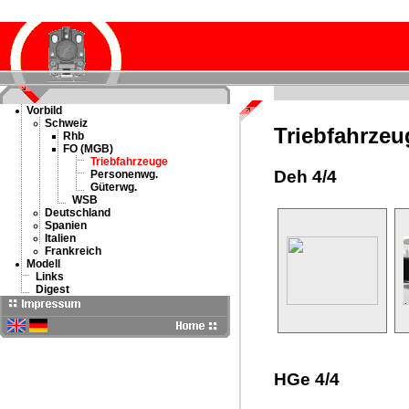
Vorbild
Schweiz
Triebfahrzeu
Rhb
FO (MGB)
Triebfahrzeuge
Deh 4/4
Personenwg.
Güterwg.
WSB
Deutschland
Spanien
Italien
Frankreich
Modell
Links
Digest
HGe 4/4