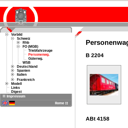
Vorbild
Schweiz
Personenwa
Rhb
FO (MGB)
Triebfahrzeuge
B 2204
Personenwg.
Güterwg.
WSB
Deutschland
Spanien
Italien
Frankreich
Modell
Links
Digest
ABt 4158