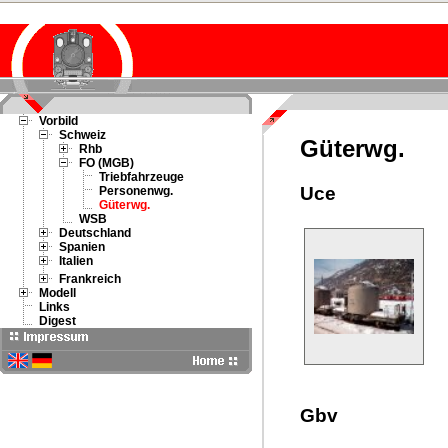
Vorbild
Schweiz
Güterwg.
Rhb
FO (MGB)
Triebfahrzeuge
Uce
Personenwg.
Güterwg.
WSB
Deutschland
Spanien
Italien
Frankreich
Modell
Links
Digest
Gbv