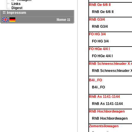
Links
RhB Ge 6/6 II
Digest
RhB Ge 6/6 II
RhB G3/4
RhB G3/4
FO HG 3/4
FO HG 3/4
FO HGe 4/4 I
FO HGe 4/4 I
RhB Schneeschleuder X r
RhB Schneeschleuder X
B4i , FO
B4i , FO
RhB As 1141-1144
RhB As 1141-1144
RhB Hochbordwagen
RhB Hochbordwagen
Zementsilowagen