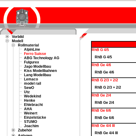
Vorbild
Modell
Rollmaterial
AlpinLine
RhB G 4/5
Ferro Suisse
RhB G 4/5
ABG Technology AG
Fulgurex
RhB Ge 4/6
Jago Modellbau
Kiss Modellbahnen
RhB Ge 4/6
Lang Modellbau
Lemaco
RhB G 2/3 + 2/2
model rail
RhB G 2/3 + 2/2
SewO
Utz
RhB Ge 2/4
Wedekind
Henke
RhB Ge 2/4
Ehlebracht
AHA
RhB Ge 6/6
Weinert
Einzelstücke
RhB Ge 6/6
STUMO
RhB Ge 4/4 III
Joachim
Zubehör
RhB Ge 4/4 III
Anlagen